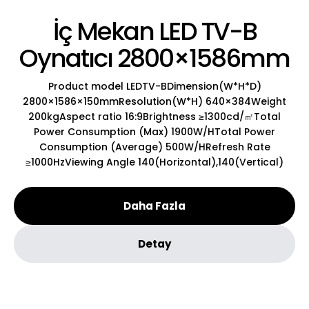
İç Mekan LED TV-B
Oynatıcı 2800×1586mm
Product model LEDTV-BDimension(W*H*D)
2800×1586×150mmResolution(W*H) 640×384Weight
200kgAspect ratio 16:9Brightness ≥1300cd/㎡Total
Power Consumption (Max) 1900W/HTotal Power
Consumption (Average) 500W/HRefresh Rate
≥1000HzViewing Angle 140(Horizontal),140(Vertical)
Daha Fazla
Detay