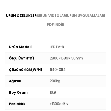
ÜRÜN ÖZELLİKLERİ
ÜRÜN VİDEOLARI
ÜRÜN UYGULAMALARI
PDF İNDİR
Ürün Modeli
LEDTV-B
Ölçü (W*H*D)
2800×1586×150mm
Çözünürlük(W*H)
640×384
Ağırlık
200kg
Boy Oranı
16:9
Parlaklık
≥1300cd/㎡