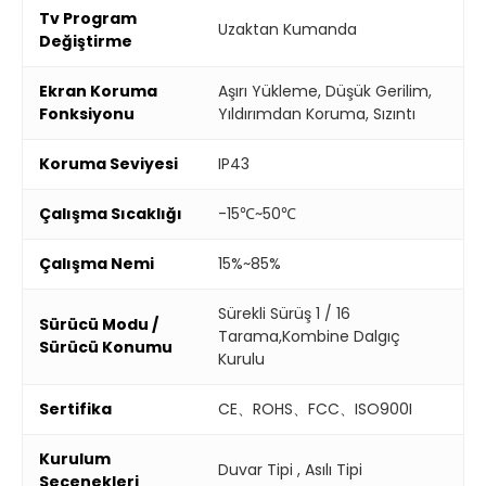
Tv Program
Uzaktan Kumanda
Değiştirme
Ekran Koruma
Aşırı Yükleme, Düşük Gerilim,
Fonksiyonu
Yıldırımdan Koruma, Sızıntı
Koruma Seviyesi
IP43
Çalışma Sıcaklığı
-15℃~50℃
Çalışma Nemi
15%~85%
Sürekli Sürüş 1 / 16
Sürücü Modu /
Tarama,Kombine Dalgıç
Sürücü Konumu
Kurulu
Sertifika
CE、ROHS、FCC、ISO900I
Kurulum
Duvar Tipi , Asılı Tipi
Seçenekleri