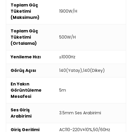
Toplam Güç
Tüketimi
1900W/H
(Maksimum)
Toplam Güç
Tüketimi
500W/H
(Ortalama)
Yenileme Hızı
≥1000Hz
Görüş Açısı
140(Yatay),140(Dikey)
En Yakın
Görüntüleme
5m
Mesafesi
Ses Giriş
3.5mm Ses Arabirimi
Arabirimi
Giriş Gerilimi
AC110-220V±10%,50/60Hz