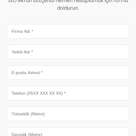
LED ekran bütçenizi hemen hesaplamak için formu
doldurun.