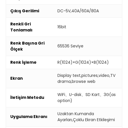
Çıkış Gerilimi
DC-5V,40A/60A/80A
Renkli Gri
16bit
Tonlamalı
Renk Başına Gri
65536 Seviye
Ölçek
Renk İşleme
R(1024)×G(1024)×B(1024)
Display text,pictures,video,TV
Ekran
drama,browse web
WiFi、U-disk、SD Kart、3G(as
İletişim Metodu
option)
Uzaktan Kumanda
Uygulama Ekranı
Ayarları,Çoklu Ekran Etkileşimi