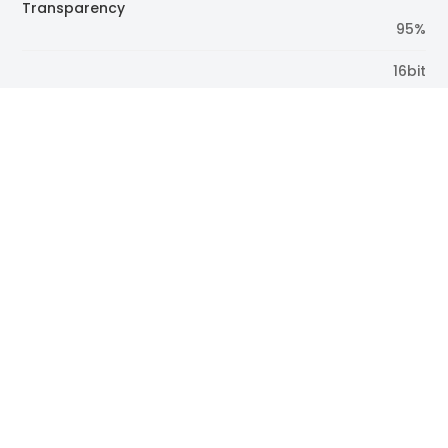
Transparency
95%
16bit
Service Access
Rear
Applications
Indoor
Great Choice for Indoor Glass
Wall Applications
The Flexible Transparent LED Film Screen TF1000
series is a self-adhesive display technology that
allows for high-definition video playback while