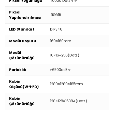
Piksel Yoğunluğu
10000 Dots/m²
Piksel
1R1G1B
Yapılandırılması
LED Standart
DIP346
Modül Boyutu
160×160mm
Modül
16×16=256(Dots)
Çözünürlüğü
Parlaklık
≥6500cd/㎡
Kabin
1280×1280×185mm
Ölçüsü(W*H*D)
Kabin
128×128=16384(Dots)
Çözünürlüğü