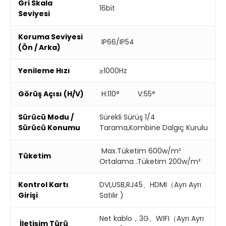
Gri Skala
16bit
Seviyesi
Koruma Seviyesi
IP66/IP54
(Ön / Arka)
Yenileme Hızı
≥1000Hz
Görüş Açısı (H/V)
H:110° V:55°
Sürücü Modu /
Sürekli Sürüş 1/4
Sürücü Konumu
Tarama,Kombine Dalgıç Kurulu
Max.Tüketim 600w/m²
Tüketim
Ortalama .Tüketim 200w/m²
Kontrol Kartı
DVI,USB,RJ45、HDMI（Ayrı Ayrı
Girişi
Satılır )
Net kablo，3G、WIFI（Ayrı Ayrı
İletişim Türü