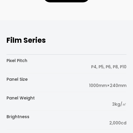
Film Series
Pixel Pitch
P4, P5, P6, P8, P10
Panel Size
1000mm×240mm
Panel Weight
3kg/㎡
Brightness
2,000cd