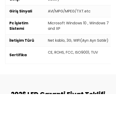
Giriş Sinyali
AVI/MPG/MPEG/TXT.etc
Pc İşletim
Microsoft Windows 10 , Windows 7
Sistemi
and XP
İletişim Türü
Net kablo, 3G, WIFI(Ayrı Ayrı Satılır)
CE, ROHS, FCC, ISO9001, TUV
Sertifika
2026 LED Garanti Fiyat Teklifi
LED ekran bütçenizi hemen hesaplamak için formu
doldurun.