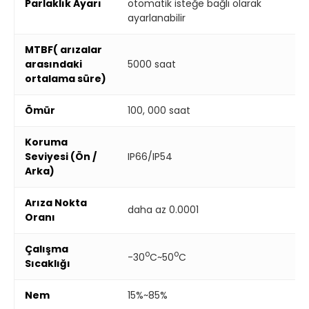
Parlaklık Ayarı
otomatik isteğe bağlı olarak
ayarlanabilir
MTBF( arızalar
arasındaki
5000 saat
ortalama süre)
Ömür
100, 000 saat
Koruma
Seviyesi (Ön /
IP66/IP54
Arka)
Arıza Nokta
daha az 0.0001
Oranı
Çalışma
o
o
-30
C~50
C
Sıcaklığı
Nem
15%~85%