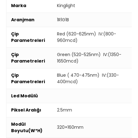
Marka
Kinglight
Aranjman
1R1G1B
Çip
Red (620-625nm) IV:(800-
Parametreleri
960mcd)
Çip
Green (520-525nm) IV:(1350-
Parametreleri
1650mcd)
Çip
Blue ( 470-475nm) IV:(330-
Parametreleri
400mcd)
Led Modülü
Piksel Aralığı
2.5mm
Modül
320×160mm
Boyutu(W*H)