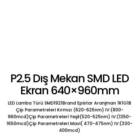
P2.5 Dış Mekan SMD LED
Ekran 640×960mm
LED Lamba Türü SMD1921Brand Epistar Aranjman 1R1G1B
Çip Parametreleri Kırmızı (620-625nm) IV:(800-
960mcd)Çip Parametreleri Yeşil(520-525nm) IV:(1350-
1650mcd)Çip Parametreleri Mavi( 470-475nm) IV:(330-
400mcd)