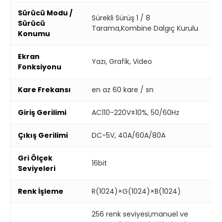
Sürücü Modu /
Sürekli Sürüş 1 / 8
Sürücü
Tarama,Kombine Dalgıç Kurulu
Konumu
Ekran
Yazı, Grafik, Video
Fonksiyonu
Kare Frekansı
en az 60 kare / sn
Giriş Gerilimi
AC110-220V±10%, 50/60Hz
Çıkış Gerilimi
DC-5V, 40A/60A/80A
Gri Ölçek
16bit
Seviyeleri
Renk İşleme
R(1024)×G(1024)×B(1024)
256 renk seviyesi,manuel ve