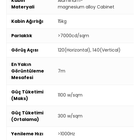
Kabin
Aluminum-
Materyali
magnesium alloy Cabinet
Kabin Ağırlığı
15kg
Parlaklık
>7000cd/sqm
Görüş Açısı
120(Horizontal), 140(Vertical)
En Yakın
Görüntüleme
7m
Mesafesi
Güç Tüketimi
1100 w/sqm
(Maks)
Güç Tüketimi
300 w/sqm
(Ortalama)
Yenileme Hızı
>1000Hz