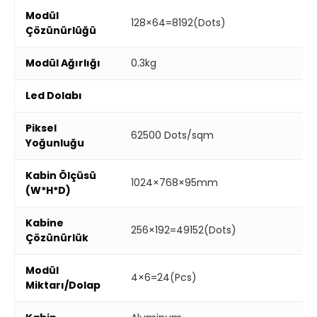
Modül
128×64=8192(Dots)
Çözünürlüğü
Modül Ağırlığı
0.3kg
Led Dolabı
Piksel
62500 Dots/sqm
Yoğunluğu
Kabin Ölçüsü
1024×768×95mm
(W*H*D)
Kabine
256×192=49152(Dots)
Çözünürlük
Modül
4×6=24(Pcs)
Miktarı/Dolap