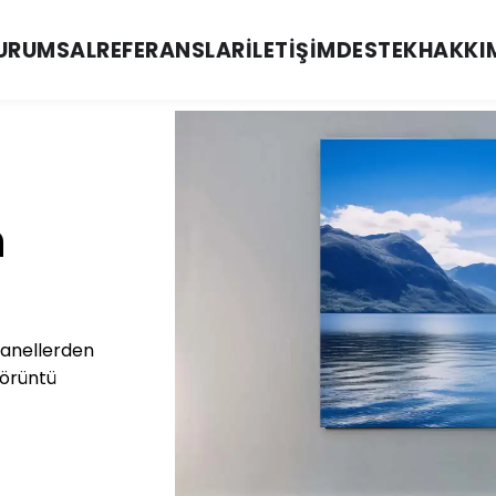
URUMSAL
REFERANSLAR
İLETIŞIM
DESTEK
HAKKI
n
panellerden
görüntü