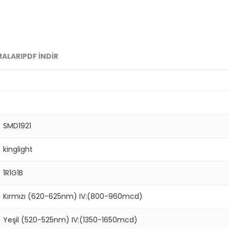
ALARI
PDF İNDİR
SMD1921
kinglight
1R1G1B
Kırmızı (620-625nm) IV:(800-960mcd)
Yeşil (520-525nm) IV:(1350-1650mcd)