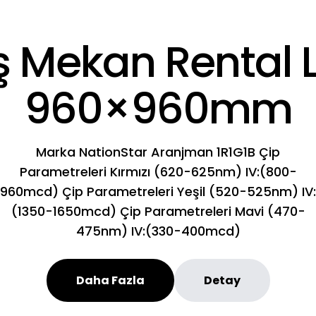
ş Mekan Rental 
960×960mm
Marka NationStar Aranjman 1R1G1B Çip
Parametreleri Kırmızı (620-625nm) IV:(800-
960mcd) Çip Parametreleri Yeşil (520-525nm) IV:
(1350-1650mcd) Çip Parametreleri Mavi (470-
475nm) IV:(330-400mcd)
Daha Fazla
Detay