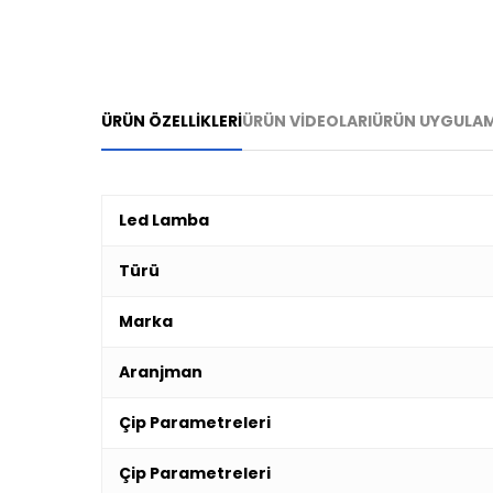
ÜRÜN ÖZELLİKLERİ
ÜRÜN VİDEOLARI
ÜRÜN UYGULAM
Led Lamba
Türü
Marka
Aranjman
Çip Parametreleri
Çip Parametreleri