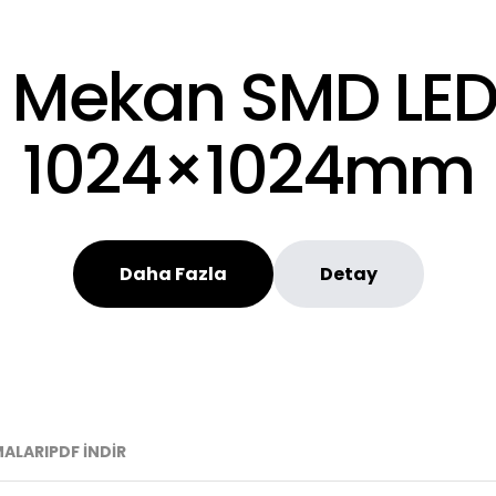
ş Mekan SMD LED
1024×1024mm
Daha Fazla
Detay
ALARI
PDF İNDİR